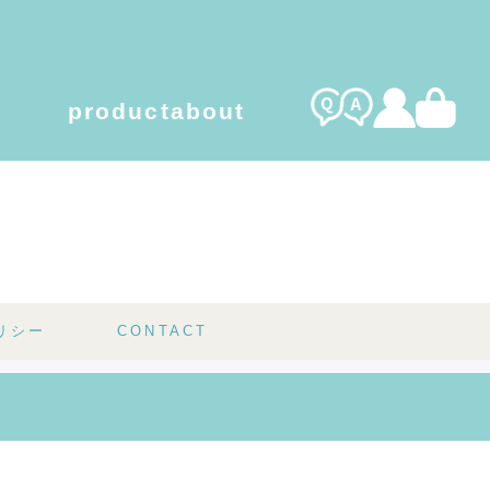
product
about
l care gel
organic cotton
リシー
CONTACT