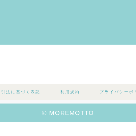
dry shampoo
furico
denta
取引法に基づく表記
利用規約
プライバシーポ
© MOREMOTTO