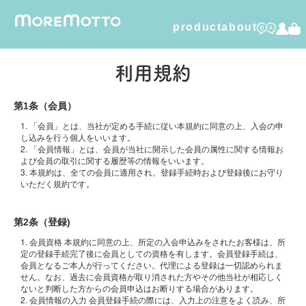
product
about
humuskin water
利用規約
foamy dry shampoo
第1条（会員）
1. 「会員」とは、当社が定める手続に従い本規約に同意の上、入会の申
furico
し込みを行う個人をいいます。
2. 「会員情報」とは、会員が当社に開示した会員の属性に関する情報お
よび会員の取引に関する履歴等の情報をいいます。
dental care gel
3. 本規約は、全ての会員に適用され、登録手続時および登録後にお守り
いただく規約です。
organic cotton
第2条（登録)
1. 会員資格 本規約に同意の上、所定の入会申込みをされたお客様は、所
定の登録手続完了後に会員としての資格を有します。会員登録手続は、
会員となるご本人が行ってください。代理による登録は一切認められま
せん。なお、過去に会員資格が取り消された方やその他当社が相応しく
ないと判断した方からの会員申込はお断りする場合があります。
2. 会員情報の入力 会員登録手続の際には、入力上の注意をよく読み、所