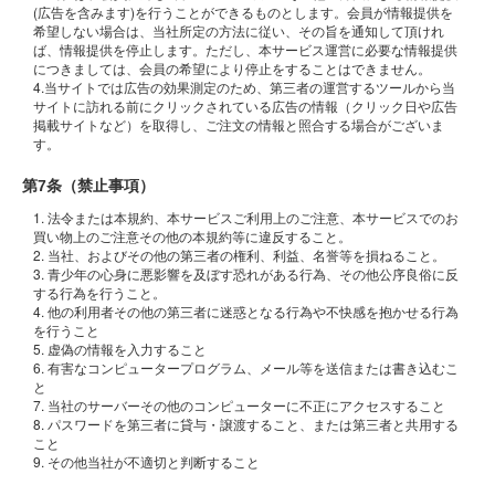
(広告を含みます)を行うことができるものとします。会員が情報提供を
希望しない場合は、当社所定の方法に従い、その旨を通知して頂けれ
ば、情報提供を停止します。ただし、本サービス運営に必要な情報提供
につきましては、会員の希望により停止をすることはできません。
4.当サイトでは広告の効果測定のため、第三者の運営するツールから当
サイトに訪れる前にクリックされている広告の情報（クリック日や広告
掲載サイトなど）を取得し、ご注文の情報と照合する場合がございま
す。
第7条（禁止事項）
1. 法令または本規約、本サービスご利用上のご注意、本サービスでのお
買い物上のご注意その他の本規約等に違反すること。
2. 当社、およびその他の第三者の権利、利益、名誉等を損ねること。
3. 青少年の心身に悪影響を及ぼす恐れがある行為、その他公序良俗に反
する行為を行うこと。
4. 他の利用者その他の第三者に迷惑となる行為や不快感を抱かせる行為
を行うこと
5. 虚偽の情報を入力すること
6. 有害なコンピュータープログラム、メール等を送信または書き込むこ
と
7. 当社のサーバーその他のコンピューターに不正にアクセスすること
8. パスワードを第三者に貸与・譲渡すること、または第三者と共用する
こと
9. その他当社が不適切と判断すること