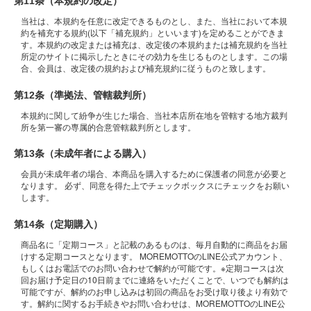
第11条（本規約の改定）
当社は、本規約を任意に改定できるものとし、また、当社において本規
約を補充する規約(以下「補充規約」といいます)を定めることができま
す。本規約の改定または補充は、改定後の本規約または補充規約を当社
所定のサイトに掲示したときにその効力を生じるものとします。この場
合、会員は、改定後の規約および補充規約に従うものと致します。
第12条（準拠法、管轄裁判所）
本規約に関して紛争が生じた場合、当社本店所在地を管轄する地方裁判
所を第一審の専属的合意管轄裁判所とします。
第13条（未成年者による購入）
会員が未成年者の場合、本商品を購入するために保護者の同意が必要と
なります。 必ず、同意を得た上でチェックボックスにチェックをお願い
します。
第14条（定期購入）
商品名に「定期コース」と記載のあるものは、毎月自動的に商品をお届
けする定期コースとなります。 MOREMOTTOのLINE公式アカウント、
もしくはお電話でのお問い合わせで解約が可能です。※定期コースは次
回お届け予定日の10日前までに連絡をいただくことで、いつでも解約は
可能ですが、解約のお申し込みは初回の商品をお受け取り後より有効で
す。解約に関するお手続きやお問い合わせは、MOREMOTTOのLINE公