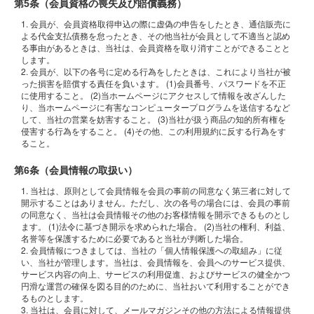
第5条（会員資格の喪失及び賠償義務）
1. 会員が、会員資格取得申込の際に虚偽の申告をしたとき、通信販売に
よる代金支払債務を怠ったとき、その他当社が会員として不適当と認め
る事由があるときは、当社は、会員資格を取り消すことができることと
します。
2. 会員が、以下の各号に定める行為をしたときは、これにより当社が被
った損害を賠償する責任を負います。 (1)会員番号、パスワードを不正
に使用すること。 (2)当ホームページにアクセスして情報を改ざんした
り、当ホームページに有害なコンピュータープログラムを送信するなど
して、当社の営業を妨害すること。 (3)当社が扱う商品の知的所有権を
侵害する行為をすること。 (4)その他、この利用規約に反する行為をす
ること。
第6条（会員情報の取扱い）
1. 当社は、原則として会員情報を会員の事前の同意なく第三者に対して
開示することはありません。ただし、次の各号の場合には、会員の事前
の同意なく、当社は会員情報その他のお客様情報を開示できるものとし
ます。 (1)法令に基づき開示を求められた場合。 (2)当社の権利、利益、
名誉等を保護するために必要であると当社が判断した場合。
2. 会員情報につきましては、当社の「個人情報保護への取組み」に従
い、当社が管理します。当社は、会員情報を、会員へのサービス提供、
サービス内容の向上、サービスの利用促進、およびサービスの健全かつ
円滑な運営の確保を図る目的のために、当社おいて利用することができ
るものとします。
3. 当社は、会員に対して、メールマガジンその他の方法による情報提供