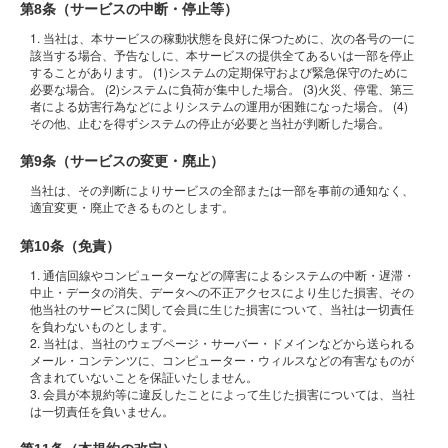
第8条（サービスの中断・停止等）
1. 当社は、本サービスの稼動状態を良好に保つために、次の各号の一に
該当する場合、予告なしに、本サービスの提供全てあるいは一部を停止
することがあります。 (1)システムの定期保守および緊急保守のために
必要な場合。 (2)システムに負荷が集中した場合。 (3)火災、停電、第三
者による妨害行為などによりシステムの運用が困難になった場合。 (4)
その他、止むを得ずシステムの停止が必要と当社が判断した場合。
第9条（サービスの変更・廃止）
当社は、その判断によりサービスの全部または一部を事前の通知なく、
適宜変更・廃止できるものとします。
第10条（免責）
1. 通信回線やコンピューターなどの障害によるシステムの中断・遅滞・
中止・データの消失、データへの不正アクセスにより生じた損害、その
他当社のサービスに関して会員に生じた損害について、当社は一切責任
を負わないものとします。
2. 当社は、当社のウェブページ・サーバー・ドメインなどから送られる
メール・コンテンツに、コンピューター・ウィルスなどの有害なものが
含まれていないことを保証いたしません。
3. 会員が本規約等に違反したことによって生じた損害については、当社
は一切責任を負いません。