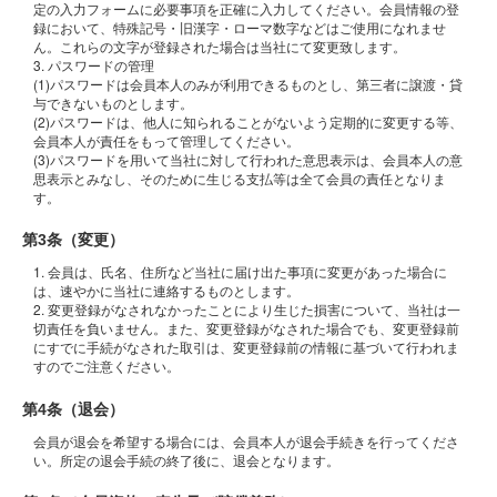
定の入力フォームに必要事項を正確に入力してください。会員情報の登
録において、特殊記号・旧漢字・ローマ数字などはご使用になれませ
ん。これらの文字が登録された場合は当社にて変更致します。
3. パスワードの管理
(1)パスワードは会員本人のみが利用できるものとし、第三者に譲渡・貸
与できないものとします。
(2)パスワードは、他人に知られることがないよう定期的に変更する等、
会員本人が責任をもって管理してください。
(3)パスワードを用いて当社に対して行われた意思表示は、会員本人の意
思表示とみなし、そのために生じる支払等は全て会員の責任となりま
す。
第3条（変更）
1. 会員は、氏名、住所など当社に届け出た事項に変更があった場合に
は、速やかに当社に連絡するものとします。
2. 変更登録がなされなかったことにより生じた損害について、当社は一
切責任を負いません。また、変更登録がなされた場合でも、変更登録前
にすでに手続がなされた取引は、変更登録前の情報に基づいて行われま
すのでご注意ください。
第4条（退会）
会員が退会を希望する場合には、会員本人が退会手続きを行ってくださ
い。所定の退会手続の終了後に、退会となります。