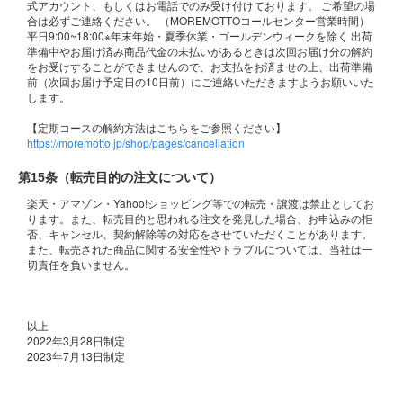
式アカウント、もしくはお電話でのみ受け付けております。 ご希望の場
合は必ずご連絡ください。 （MOREMOTTOコールセンター営業時間）
平日9:00~18:00※年末年始・夏季休業・ゴールデンウィークを除く 出荷
準備中やお届け済み商品代金の未払いがあるときは次回お届け分の解約
をお受けすることができませんので、お支払をお済ませの上、出荷準備
前（次回お届け予定日の10日前）にご連絡いただきますようお願いいた
します。
https://moremotto.jp/shop/pages/cancellation
第15条（転売目的の注文について）
楽天・アマゾン・Yahoo!ショッピング等での転売・譲渡は禁止としてお
ります。また、転売目的と思われる注文を発見した場合、お申込みの拒
否、キャンセル、契約解除等の対応をさせていただくことがあります。
また、転売された商品に関する安全性やトラブルについては、当社は一
切責任を負いません。
以上
2022年3月28日制定
2023年7月13日制定