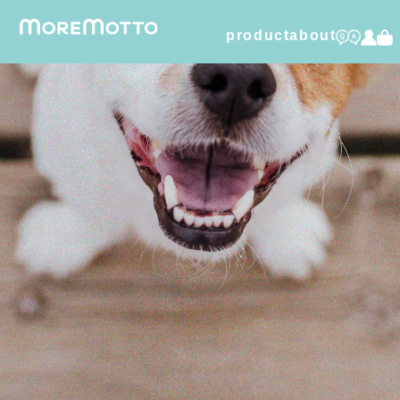
product
about
humuskin water
foamy dry shampoo
furico
dental care gel
organic cotton