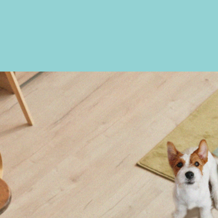
ry shampoo
furico
denta