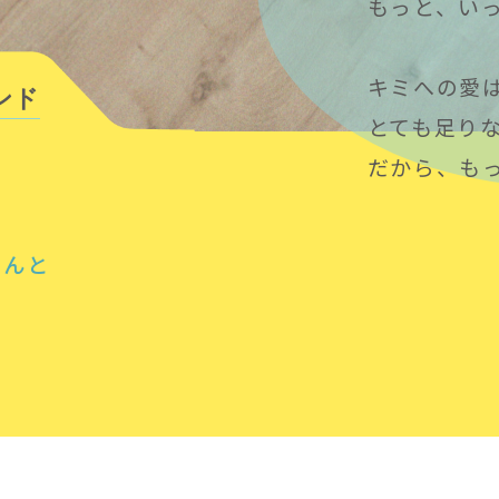
もっと、い
キミへの愛
ンド
とても足り
だから、も
さんと