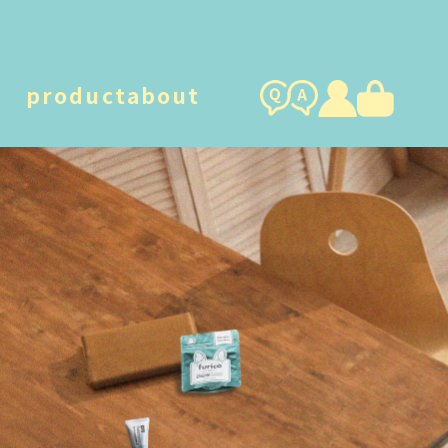
product
about
humuskin water
foamy d