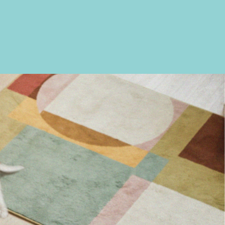
l care gel
organic cotton