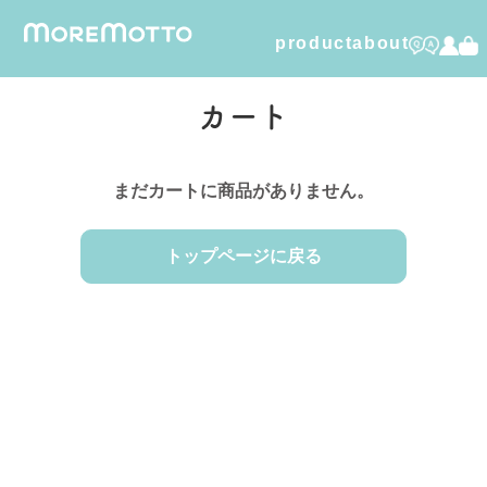
product
about
humuskin water
カート
foamy dry shampoo
まだカートに商品がありません。
furico
dental care gel
トップページに戻る
organic cotton