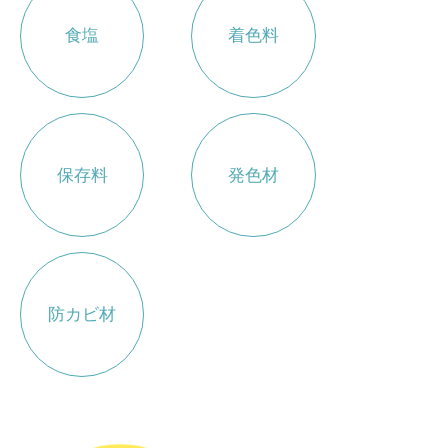
食塩
着色料
保存料
発色材
防カビ材