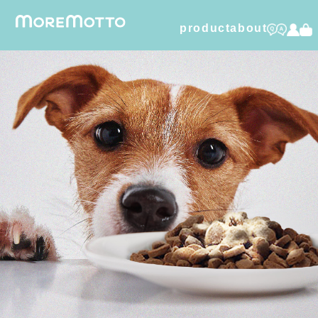
product
about
humuskin water
foamy dry shampoo
furico
dental care gel
organic cotton