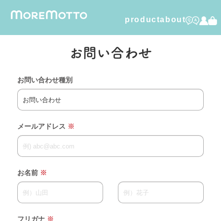
product
about
humuskin water
お問い合わせ
foamy dry shampoo
お問い合わせ種別
furico
dental care gel
メールアドレス
※
organic cotton
お名前
※
フリガナ
※