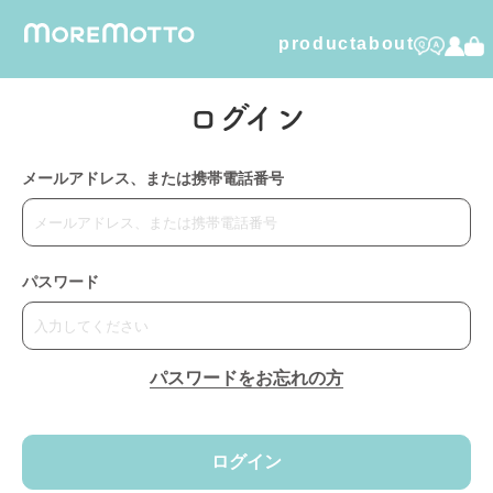
product
about
humuskin water
ログイン
foamy dry shampoo
メールアドレス、または携帯電話番号
furico
dental care gel
パスワード
organic cotton
パスワードをお忘れの方