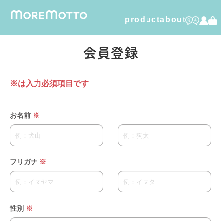
product
about
humuskin water
会員登録
foamy dry shampoo
※は入力必須項目です
furico
お名前
※
dental care gel
organic cotton
フリガナ
※
性別
※