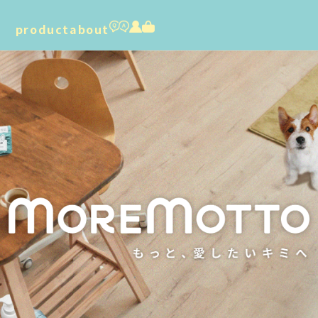
product
about
humuskin water
foamy dry shampoo
furico
dental care gel
organic cotton