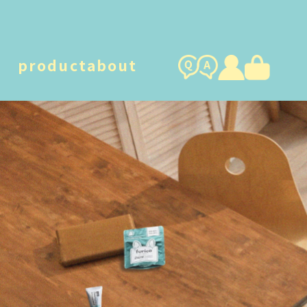
product
about
humuskin water
foamy d