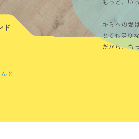
もっと、い
キミへの愛
ンド
とても足り
だから、も
さんと