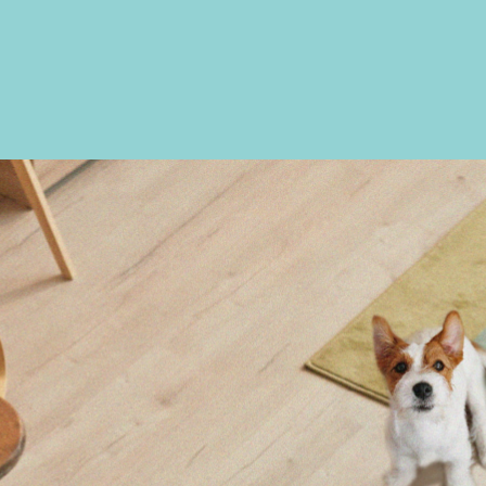
ry shampoo
furico
denta