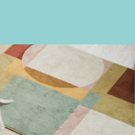
l care gel
organic cotton