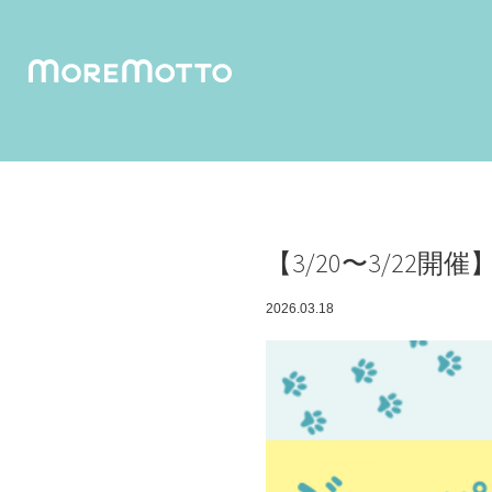
humuskin water
foamy 
【3/20〜3/22
2026.03.18