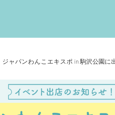
dry shampoo
furico
denta
開催】 ジャパンわんこエキスポ in 駒沢公園に