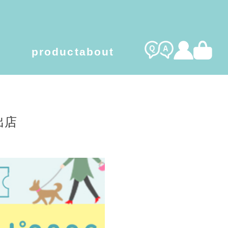
product
about
l care gel
organic cotton
出店