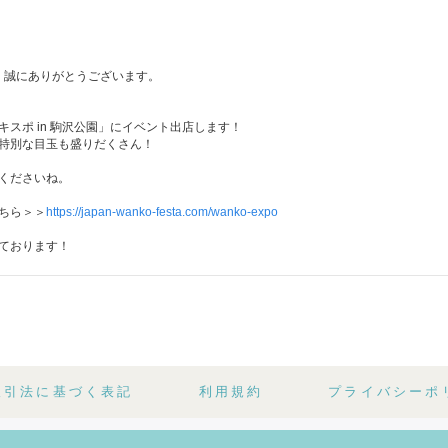
き、誠にありがとうございます。
スポ in 駒沢公園」にイベント出店します！
特別な目玉も盛りだくさん！
くださいね。
ちら＞＞
https://japan-wanko-festa.com/wanko-expo
ております！
取引法に基づく表記
利用規約
プライバシーポ