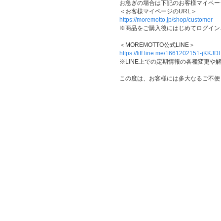
お急ぎの場合は下記のお客様マイペー
＜お客様マイページのURL＞
https://moremotto.jp/shop/customer
※商品をご購入後にはじめてログイン
＜MOREMOTTO公式LINE＞
https://liff.line.me/1661202151-jKK
※LINE上での定期情報の各種変更や
この度は、お客様には多大なるご不便