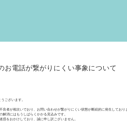
dry shampoo
furico
denta
のお電話が繋がりにくい事象について
がとうございます。
不良者が相次いでおり、お問い合わせが繋がりにくい状態が断続的に発生しており
の解消にはもうしばらくかかる見込みです。
迷惑をおかけしており、誠に申し訳ございません。