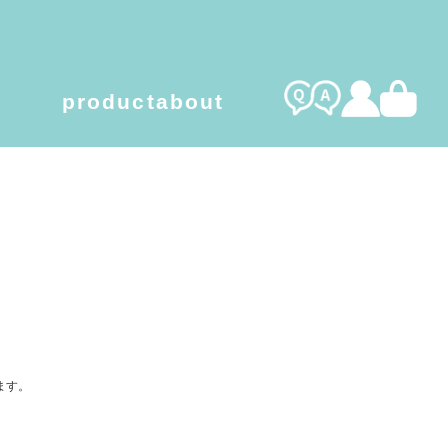
product
about
l care gel
organic cotton
ます。