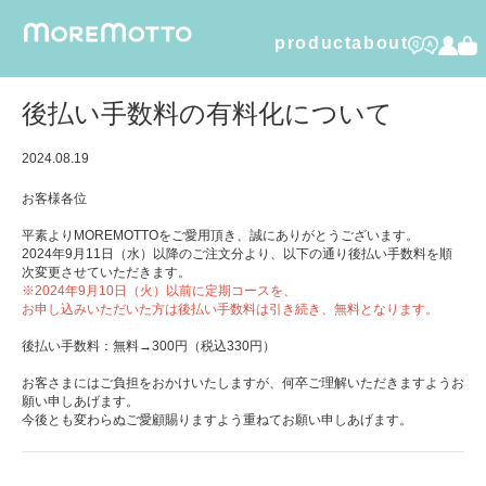
product
about
humuskin water
後払い手数料の有料化について
foamy dry shampoo
2024.08.19
お客様各位
furico
平素よりMOREMOTTOをご愛用頂き、誠にありがとうございます。
dental care gel
2024年9月11日（水）以降のご注文分より、以下の通り後払い手数料を順
次変更させていただきます。
※2024年9月10日（火）以前に定期コースを、
organic cotton
お申し込みいただいた方は後払い手数料は引き続き、無料となります。
後払い手数料：無料→300円（税込330円）
お客さまにはご負担をおかけいたしますが、何卒ご理解いただきますようお
願い申しあげます。
今後とも変わらぬご愛顧賜りますよう重ねてお願い申しあげます。