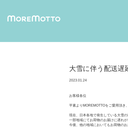
humuskin water
foamy 
大雪に伴う配送遅
2023.01.24
お客様各位
平素よりMOREMOTTOをご愛用頂
現在、日本各地で発生している大雪の
一部地域にてお荷物のお届けに遅れが
今後、他の地域においてもお荷物のお