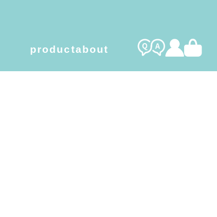
product
about
l care gel
organic cotton